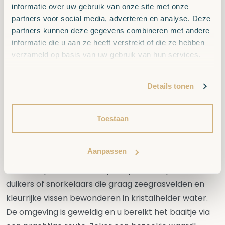
informatie over uw gebruik van onze site met onze
huren etc. en beschikt daarnaast over
partners voor social media, adverteren en analyse. Deze
volleybalnetten en speeltoestellen voor de kleintjes.
partners kunnen deze gegevens combineren met andere
Op het strand zijn ligbedjes en parasols te huren.
informatie die u aan ze heeft verstrekt of die ze hebben
Playa El Arenal staat onder toezicht van
verzameld op basis van uw gebruik van hun services.
strandbewaking en heeft een Rode Kruispost.
Details tonen
Playa de la Granadella
Playa de la Granadella ligt in het zuidelijkste gedeelte
Toestaan
van Jávea. Granadella is een prachtig kiezenbaaitje
met helder water en is in 2012 en 2013 door de
Aanpassen
Spanjaarden tot ‘Beste strand van Spanje’ gestemd.
Ook is dit pittoreske baaitje de perfecte plek voor
duikers of snorkelaars die graag zeegrasvelden en
kleurrijke vissen bewonderen in kristalhelder water.
De omgeving is geweldig en u bereikt het baaitje via