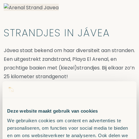
STRANDJES IN JÁVEA
Jávea staat bekend om haar diversiteit aan stranden.
Een uitgestrekt zandstrand, Playa El Arenal, en
prachtige baaien met (kiezel)strandjes. Bij elkaar zo’n
25 kilometer strandgenot!
Playa El Arenal
Playa El Arenal is een echt familie zandstrand. Het
Deze website maakt gebruik van cookies
strand bevindt zich aan de boulevard van Jávea en
ligt daarmee direct bij vele cafes, restaurants en
We gebruiken cookies om content en advertenties te
personaliseren, om functies voor social media te bieden
winkeltjes. Het strand biedt vele mogelijkheden tot
en om ons websiteverkeer te analyseren. Ook delen we
watersport; waterskien, jetskien, waterfietsen, boot