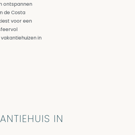
n ontspannen
an de Costa
iest voor een
sfeervol
 vakantiehuizen in
NTIEHUIS IN