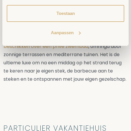
BLANCA MET PRIVÉ ZWEMBAD
Toestaan
Niets voelt beter dan de dag beginnen met een
verfrissende duik, met een heerlijke ochtendzon. Veel
Aanpassen
van onze
vakantiehuizen aan de Costa Blanca
beschikken over een privé zwembad
, omringd door
zonnige terrassen en mediterrane tuinen. Het is de
ultieme luxe om na een middag op het strand terug
te keren naar je eigen stek, de barbecue aan te
steken en te ontspannen met jouw eigen gezelschap.
PARTICULIER VAKANTIEHUIS