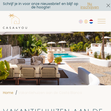
Ga naar de inhoud
Schrijf je in voor onze nieuwsbrief en blijf op
Nu
de hoogte!
inschrijven
/
Home
Vakantiehuizen aan de Costa Blanca