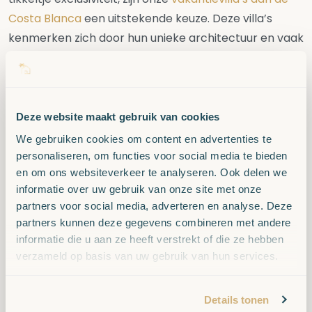
Costa Blanca
een uitstekende keuze. Deze villa’s
kenmerken zich door hun unieke architectuur en vaak
spectaculaire uitzichten over de Middellandse Zee of
de indrukwekkende Montgó berg. Een villa biedt net
dat beetje extra: denk aan een moderne keuken,
ruime slaapkamers met airconditioning en royale
Deze website maakt gebruik van cookies
buitenruimtes waar je optimaal geniet van de lange
We gebruiken cookies om content en advertenties te
Spaanse avonden. Het aanbod varieert van villa’s
personaliseren, om functies voor social media te bieden
en om ons websiteverkeer te analyseren. Ook delen we
voor 6 tot 20 gasten. Voor de wellness liefhebbers
informatie over uw gebruik van onze site met onze
verhuren wij ook
villa’s met jacuzzi en/of sauna
.
partners voor social media, adverteren en analyse. Deze
partners kunnen deze gegevens combineren met andere
informatie die u aan ze heeft verstrekt of die ze hebben
verzameld op basis van uw gebruik van hun services.
Details tonen
VAKANTIEHUIZEN AAN DE COSTA